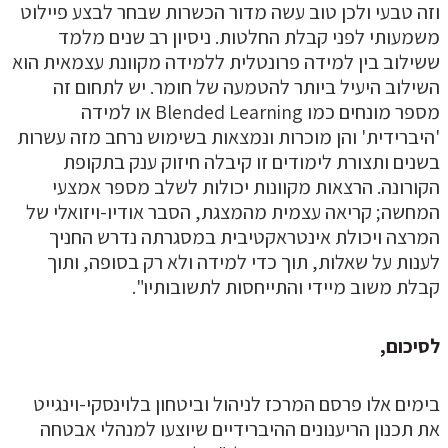
זה טבעי ולכן טוב עשה מדור הכשרות שבחר לבצע פיילוט
שמעותי לפני קבלת החלטות. ניסיון רב שנים מלמד
שילוב בין למידה פרונטלית ללמידה מקוונת עצמאית הוא
שילוב היעיל ביותר להטמעה של חומר. יש לתחום זה
מספר מונחים כמו Blended Learning או למידה
היברידית' והן מוכרות ונמצאות בשימוש נרחב מזה עשרות
שנים ותצורת לימודים זו קיבלה חיזוק ענק בתקופת
קורונה. הרצאות מקוונות יכולות לשלב מספר אמצעי
מחשה; קריאה עצמית מהמצגת, הסבר אודיו-ויזואלי של
מרצה ויכולת אינטראקטיבית במסגרתה נדרש החניך
ענות על שאלות, תוך כדי למידה ולא רק בסופה, ותוך
בלת משוב מיידי והתייחסות לתשובותיו".
סיכום,
ימים אלו פרסם המרכז לניהול וביטחון בלוינסקי-וינגייט
ת תכנון הריענונים ההיברידיים שיוצעו למנהלי אבטחה