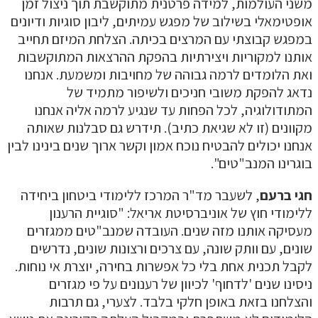
שני העולמות, למידה פרטנית מתוקשבת תוך ניצול זמן
ופטימאלי בשילוב של מפגש עמיתים, ליבון סוגיות ודיונים
מפגש קבוצתי עם המרצים בכיתה. הצלחת המיזם תחייב
ותנו למקוריות ויצירתיות בהפקת ההרצאות המתוקשבות
את הלומדים לרמה גבוהה של מחויבות ומשמעת. אנחנו
דאג להפקת משובי חניכים ולשיפור מתמיד של
מתודולוגיה, לכל הפחות עד שנגיע לרמה אליה אנחנו
קוונים (זו לא שגיאת כתיב). תידרש גם סבלנות שאותה
נחנו יכולים להבטיח נוכח אמון וקשר ארוך שנים בינינו לבין
וגרינו המנב"טים".
גי ברעם
, לשעבר מד"ר המרכז ללימודי ביטחון ביחידה
לימודי חוץ של אוניברסיטת אריאל: "סוגיית הרענון
עסיקה אותנו מזה שנים. העובדה שמנב"טים ממגזרים
ונים, עם וותק שונה, עם צרכים ורצונות שונים, נדרשים
קבל תכנית אחת בלי כל אפשרות בחירה, יוצרת אי נוחות.
יסינו שנים 'לדחוף' לכיוון של רענונים על פי מגזרים
הצלחנו בזאת באופן חלקי בלבד. לצערי, גם תרבות