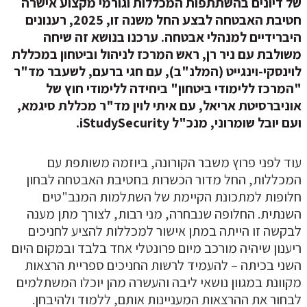
ל דיונים בהשתתפות המכללות וגורמי מקצוע אישרה
חטיבת האבטחה לבצע החל משנה זו, 2025, רענונים
יברידיים למנהלי אבטחה.
ערכנו
בנושא זה שיחה
שולבת עם ניר רן, ראש המרכז לניהול וביטחון במכללת
וינסקי-וינגייט (המלנ"ב), עם חגי ברעם, לשעבר מד"ר
המרכז ללימודי ביטחון" ביחידה ללימודי חוץ של
וניברסיטת אריאל, עם איתי לוין מד"ר מכללת סיגמא,
עם יובל שומרוני, מנכ"ל
iStudySecurity
.
וד לפני פרוץ משבר הקורונה, ביוזמה משותפת עם
מכללות, החל מדור הכשרות בחטיבת האבטחה לבחון
לופות למתכונת הקיימת של השתלמות המנב"טים
שנתית. החלופה שנבחרה, מני רבות, לצורך מתן מענה
בקשה זו הייתה במתן אישור למכללות להציע לחניכים
יענון שיהיה מורכב מיום פרונטלי אחד בלבד ובמקום היום
שני בכיתה – להעמיד לרשות החניכים ספריית הרצאות
קוונת במגוון נושאי ליבה והעשרה מהן יוכלו המשתלמים
בחור את ההרצאות המעניינות אותם, ללמוד ולהיבחן.