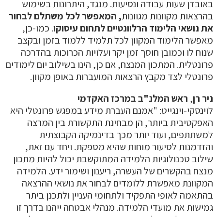
אובדן שעות עבודה ונסיעות. מנגד, היתרונות בשימוש
הרצאות מקוונות מגוונות
, המאפשר לכל משתלם לבחור
ת נושאי הלימוד הרלוונטיים לתחום עיסוקו
. כמו-כן,
אפשר הלימוד המקוון לכל תלמיד ללמוד בזמן ובקצב
נוח לו וכמובן חוסך זמן יקר ועלויות הכרוכות בהדרכה
רונטלית. המתכון המנצח, אם כן, הינו בשילוב יום לימודים
רונטלי לצד מקבץ הרצאות המועברות באופן מקוון.
יר רן
,
ראש המלנ"ב במרכז האקדמי
וינסקי-וינגייט: "אמנם העברת מידע במפגש פרונטלי היא
אפקטיבית ביותר, הן מבחינת התקשורת בין המרצה
משתתפים, ועוד יותר מכך בדינמיקה הקבוצתית
הזדמנות לסיעור מוחות שהיא מספקת. ויחד עם זאת,
ילוב טכנולוגיות הלמידה המתוקשבת יכול להיות מתכון
נצח בהקשרים של העשרה, ריענון ושימור ידע. הלמידה
מקוונת מאפשרת ללומדים לבחור את נושאי ההרצאה
התאמה לאופי התפקיד ולתחומי העניין ולתכנן ביתר
מישות את מועדי הלמידה. מנהלי אבטחה ייהנו בדרך זו