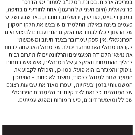
פריסה ארצית. בכוונת המלנ"ב לפתוח ימי הדרכה
רונטאלית (היום השני של הרענון) אחת לחודשיים בחיפה,
מכון ווינגייט, מודיעין, ירושלים, רחובות, באר שבע ושלוש
עמים בשנה באילת. התלמידים שיבצעו את חלקו המקוון
ל הרענון יוכלו לבחור את המקום הנוח עבורם לביצוע היום
פרונטאלי. אין ספק שמדובר בצעד חשוב ומשמעותי
קראת מנהלי האבטחה. היכולת של מנהל האבטחה לבחור
ת נושאי הלמידה המעניינים והרלוונטיים לו תתרום רבות
הליך ההתמחות והמקצוע של המנהלים, איש איש בתחום
יסוקו והמגזר בו הוא פועל. כמו-כן, היכולת לקבוע את
מועד שנוח למנהל ללמוד, וחשוב לא פחות – החיסכון
משמעותי בזמן ובעלויות, ישפרו מאוד את שביעות רצונם
ל המנהלים. כל זאת לצד קיום יום הלימודים הפרונטלי
כולל ומאפשר דיונים, סיעור מוחות ומפגש עמיתים.