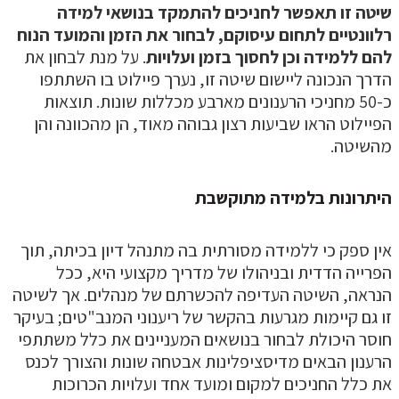
יטה זו תאפשר לחניכים להתמקד בנושאי למידה
לוונטיים לתחום עיסוקם, לבחור את הזמן והמועד הנוח
הם ללמידה
וכן לחסוך בזמן ועלויות
. על מנת לבחון את
דרך הנכונה ליישום שיטה זו, נערך פיילוט בו השתתפו
כ-50 מחניכי הרענונים מארבע מכללות שונות. תוצאות
פיילוט הראו שביעות רצון גבוהה מאוד, הן מהכוונה והן
השיטה.
יתרונות בלמידה מתוקשבת
ין ספק כי ללמידה מסורתית בה מתנהל דיון בכיתה, תוך
פרייה הדדית ובניהולו של מדריך מקצועי היא, ככל
נראה, השיטה העדיפה להכשרתם של מנהלים. אך לשיטה
ו גם קיימות מגרעות בהקשר של ריענוני המנב"טים; בעיקר
וסר היכולת לבחור בנושאים המעניינים את כלל משתתפי
רענון הבאים מדיסציפלינות אבטחה שונות והצורך לכנס
ת כלל החניכים למקום ומועד אחד ועלויות הכרוכות