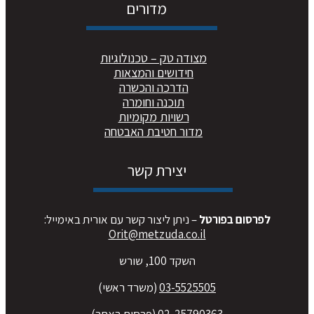
מדורים
מצודה טק – טכנולוגיות
חידושים והמצאות
הדרכה והכשרה
תוכנה וחומרה
רשויות מקומיות
מדור חטיבת האבטחה
יצירת קשר
לפרסום בפורטל
– ניתן ליצור קשר עם אורית באימייל:
Orit@metzuda.co.il
השקד 100, שורש
03-5525505
(משרד ראשי)
02-25790363
(פרסום באתר)