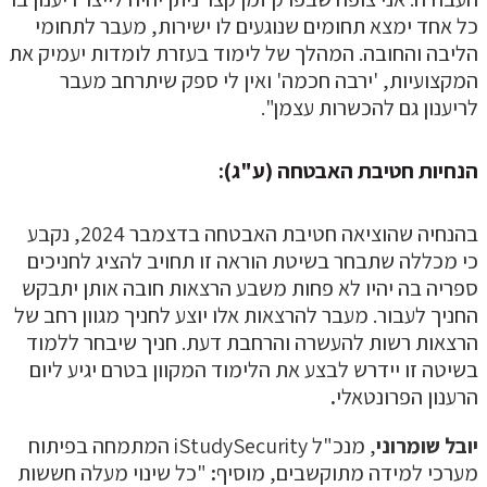
ל אחד ימצא תחומים שנוגעים לו ישירות, מעבר לתחומי
ליבה והחובה. המהלך של לימוד בעזרת לומדות יעמיק את
מקצועיות, 'ירבה חכמה' ואין לי ספק שיתרחב מעבר
ריענון גם להכשרות עצמן".
נחיות חטיבת האבטחה (ע"ג):
בהנחיה שהוציאה חטיבת האבטחה בדצמבר 2024, נקבע
י מכללה שתבחר בשיטת הוראה זו תחויב להציג לחניכים
פריה בה יהיו לא פחות משבע הרצאות חובה אותן יתבקש
חניך לעבור. מעבר להרצאות אלו יוצע לחניך מגוון רחב של
רצאות רשות להעשרה והרחבת דעת. חניך שיבחר ללמוד
שיטה זו יידרש לבצע את הלימוד המקוון בטרם יגיע ליום
רענון הפרונטאלי
.
ובל שומרוני
, מנכ"ל iStudySecurity המתמחה בפיתוח
ערכי למידה מתוקשבים, מוסיף
:
"כל שינוי מעלה חששות