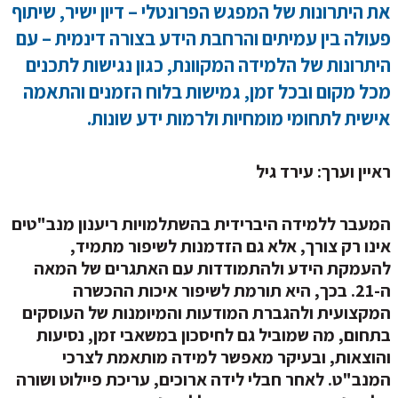
ת היתרונות של המפגש הפרונטלי – דיון ישיר, שיתוף
עולה בין עמיתים והרחבת הידע בצורה דינמית – עם
יתרונות של הלמידה המקוונת, כגון נגישות לתכנים
כל מקום ובכל זמן, גמישות בלוח הזמנים והתאמה
ישית לתחומי מומחיות ולרמות ידע שונות
.
איין וערך: עירד גיל
מעבר ללמידה היברידית בהשתלמויות ריענון מנב"טים
ינו רק צורך, אלא גם הזדמנות לשיפור מתמיד,
העמקת הידע ולהתמודדות עם האתגרים של המאה
ה-21. בכך, היא תורמת לשיפור איכות ההכשרה
מקצועית ולהגברת המודעות והמיומנות של העוסקים
תחום, מה שמוביל גם לחיסכון במשאבי זמן, נסיעות
הוצאות, ובעיקר מאפשר למידה מותאמת לצרכי
מנב"ט
.
לאחר חבלי לידה ארוכים, עריכת פיילוט ושורה