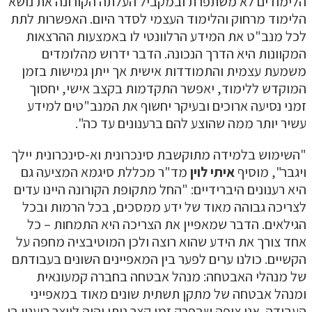
לימודים לא משתפרת ובמקביל העלתה הקורונה את נושא
לימוד מרחוק והלימוד העצמי לסדר היום. האפשרות לתת
כל מנב"ט את המידע הרלוונטי לו באמצעות ההרצאות
מקוונות היא הדרך הנכונה. הדבר ידרוש מהלומדים
שמעת עצמית והתמודדות אישית אך ייתן גמישות בזמן
מוקדש ללימוד, יאפשר התקדמות בקצב אישי, יחסוך
מני נסיעה ארוכים ובעיקר יחשוף את המנב"טים למידע
שיר יותר ממה שהוצע להם ברענונים עד כה".
השימוש בלמידה מתוקשבת סינכרונית וא-סינכרונית יילך
יגבר", מוסיף
איתי לוין
מד"ר מכללת סיגמא המציעה גם
יא רענונים היברידיים: "החל מתקופת הקורונה היינו עדים
צריכה גבוהה מאוד של ידע ממסכים, בכל הרמות ובכל
גילאים. הדבר שמאפיין את הצריכה היא התמחות – כל
חד צורך את הידע שהוא רוצה ולכן המוטיבציה מחפה על
קשיים. כולנו ערים לפער בין המאפיינים השונים בעבודתם
ל מנהלי האבטחה: מנהל אבטחה בחברה קמעונאית
מנהל אבטחה של מתקן תשתית שונים מאוד במאפייני
עבודה. אני צופה שבפרק זמן קצר ניתן יהיה לייצר ריענון בו