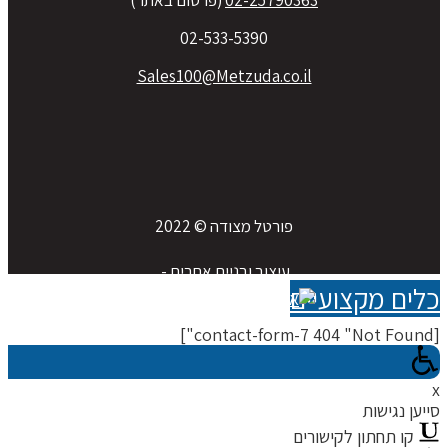
02-533-5390
Sales100@Metzuda.co.il
פורטל מצודה © 2022
עיצוב ובניית אתרים - 
לים מקצועיים
[contact-f
ייען נגישות
קו תחתון לקישורים