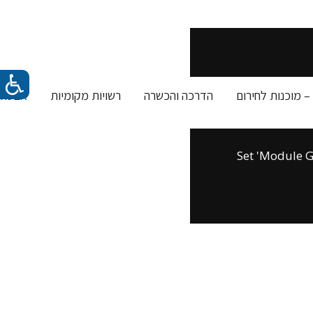
– מוכנות לחירום
הדרכה והכשרה
רשויות מקומיות
אבטחת 
You have some jquer