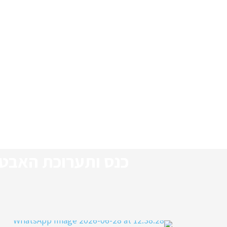
כנס ותערוכת האבטחה 