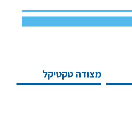
מצודה טקטיקל
19
12
בפברואר
באוקטובר
2023
2025
פרומו
מניעת