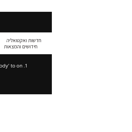
חדשות ואקטואליה
חידושים והמצאות
 files js inclusion.
1. Set 'Module General Options' -> 'jQuery & OutPut Filters' -> 'Put JS to Body' to on