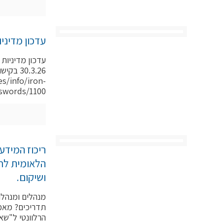
עדכון מדיני
עדכון מדיניות 
30.3.26 ב
es/info/iron-
swords/1100
ריכוז המידע
הלאומית לחי
ושיקום.
מנהלים ומנהלו
תדריכים? מאמר
הרלוונטי ל"שא