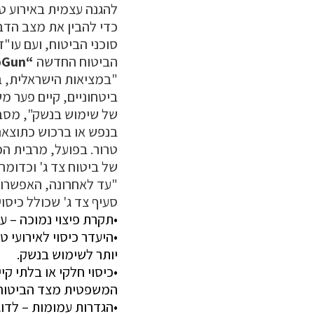
להגנה עצמית באירוע טר
כדי להבין את מצב הדבר
סוכני הביטוח, ועם עו"
הביטוח החדשה
“TopGun” –
"במציאות הישראלית, ב
ביטחוניים, קיים פער מ
של שימוש בנשק", מסבי
בנפש או ברכוש כתוצאה
טרור. בפועל, מרבית ה
של ביטוח צד ג' וכדומ
"עד לאחרונה, האפשרות
סעיף צד ג' שכולל כיסוי
•תקרת פיצוי נמוכה – עד 750,000 ש"ח בלבד, אשר לצערנו אינה מ
•היעדר כיסוי לאירועי 
יותר לשימוש בנשק.
•כיסוי חלקי או בלתי ק
המשפטית מצד הביטוח מ
•הגדרות עמומות – לדו