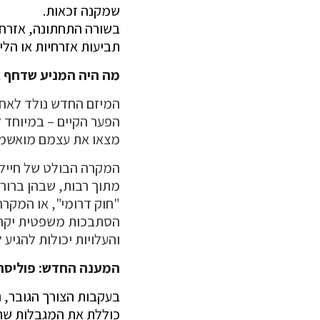
שמקנה זכאות.
בשורה התחתונה, אזרח 
תביעות אזרחיות או הלי
מה היה המניע שדחף א
המיזם החדש נולד לאחר
הפער הקיים – במיוחד 
מצאו את עצמם מואשמים
המקרה הבולט של חייל 
מתוך רבות, שבהן ברור 
"חוק דרומי", או המקרה
הסתבכות משפטית יקרה ו
והעלויות יכולות להגיע
המענה החדש: פוליסת TopGun – כיסוי אמיתי לאיום אמ
בעקבות הצורך הגובר, נ
כוללת את המגבלות שתו