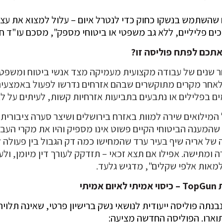
שהשתמש בנשקו כחוק כדי לנטרל איום – עלול למצוא את עצ
כים פליליים, ללא גב משפטי או ביטוחי מספק", מסכם עו"ד חן
תכם לפתח פוליסה זו?
 שנים של עבודה מקצועית מעמיקה מצד אנשי ביטוח ומשפט 
לאחר מקרים מתוקשרים שבהם אזרחים נדרשו לפעול באמצעים
 בפלילים או נתבעים בתביעות אזרחיות קשות, לעיתים על לא
המילואים שירה למוות באזרח בירושלים ושיצר סערה ציבורית,
שהמענה הביטוחי הקיים פשוט אינו מספיק והיו את מקרי העב
 של אריה שיף בעיר ערד שהמחישו כמה דק הגבול בין פעולה ל
מתישה. אפילו אם תצא זכאי – תזדקק לעורך דין מיומן, ולע
 למאות אלפי שקלים", מדגיש גלעד.
יתי
בנתה פוליסה ייעודית לנושאי נשק ברישיון פרטי, שאינה תלויה
ארו. הפוליסה החדשה מציעה: