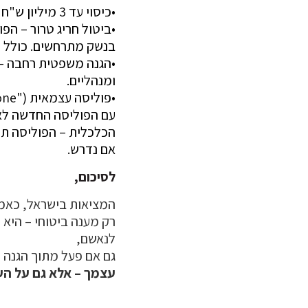
•כיסוי עד 3 מיליון ש"ח לנזקי צד ג' – פגיעות גוף או רכוש, כולל בני משפחה.
•ביטול חריג טרור – הפ
בנשק מתרחשים. כולל מק
ומנהליים.
•פוליסה עצמאית ("stand alone") – אינה דורשת רכישת ביטוח דירה או פוליסות נלוות.
עם הפוליסה החדשה לא 
הכלכלית – הפוליסה תס
אם נדרש.
לסיכום,
המציאות בישראל, כאמו
רק מענה ביטוחי – היא
לנאשם,
גם אם פעל מתוך הגנה 
עצמך – אלא גם על הע