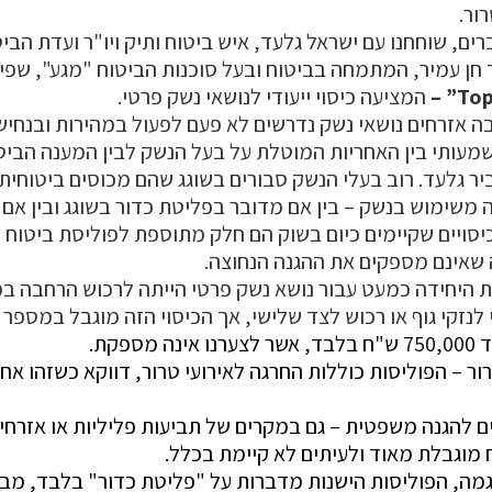
ור.
ים, שוחחנו עם ישראל גלעד, איש ביטוח ותיק ויו"ר ועדת הב
ד חן עמיר, המתמחה בביטוח ובעל סוכנות הביטוח "מגע", שפי
המציעה כיסוי ייעודי לנושאי נשק פרטי.
ה אזרחים נושאי נשק נדרשים לא פעם לפעול במהירות ובנחישו
שמעותי בין האחריות המוטלת על בעל הנשק לבין המענה הביט
ר גלעד. רוב בעלי הנשק סבורים בשוגג שהם מכוסים ביטוחית
 משימוש בנשק – בין אם מדובר בפליטת כדור בשוגג ובין אם 
כיסויים שקיימים כיום בשוק הם חלק מתוספת לפוליסת ביטוח 
ה שאינם מספקים את ההגנה הנחוצה.
 היחידה כמעט עבור נושא נשק פרטי הייתה לרכוש הרחבה במ
 לנזקי גוף או רכוש לצד שלישי, אך הכיסוי הזה מוגבל במספר 
ספקת.
טרור – הפוליסות כוללות החרגה לאירועי טרור, דווקא כשזהו א
יים להגנה משפטית – גם במקרים של תביעות פליליות או אזרחי
וגבלת מאוד ולעיתים לא קיימת בכלל.
גמה, הפוליסות הישנות מדברות על "פליטת כדור" בלבד, מב