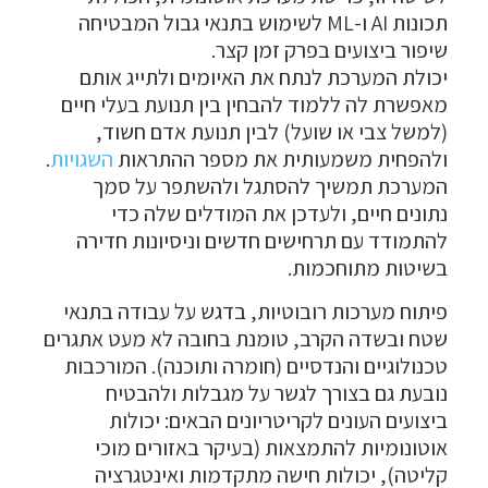
תכונות AI ו-ML לשימוש בתנאי גבול המבטיחה
שיפור ביצועים בפרק זמן קצר.
יכולת המערכת לנתח את האיומים ולתייג אותם
מאפשרת לה ללמוד להבחין בין תנועת בעלי חיים
(למשל צבי או שועל) לבין תנועת אדם חשוד,
ולהפחית משמעותית את מספר ההתראות
השגויות
.
המערכת תמשיך להסתגל ולהשתפר על סמך
נתונים חיים, ולעדכן את המודלים שלה כדי
להתמודד עם תרחישים חדשים וניסיונות חדירה
בשיטות מתוחכמות.
פיתוח מערכות רובוטיות, בדגש על עבודה בתנאי
שטח ובשדה הקרב, טומנת בחובה לא מעט אתגרים
טכנולוגיים והנדסיים (חומרה ותוכנה). המורכבות
נובעת גם בצורך לגשר על מגבלות ולהבטיח
ביצועים העונים לקריטריונים הבאים: יכולות
אוטונומיות להתמצאות (בעיקר באזורים מוכי
קליטה), יכולות חישה מתקדמות ואינטגרציה