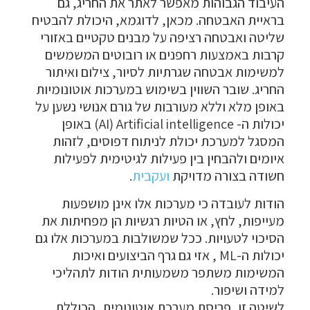
העיבוד הגבוהות מאפשר לאתר את החריג, גם
בראיית האבטחה. מכאן, לדוגמא, היכולת להבטיח
שליטה ואבטחה רציפה על מבנים טקטיים באזורי
קרבות באמצעות רחפנים או רובוטים המשמשים
למשימות אבטחה שגרתיות לסיור, צילום ואיתור
החריג. שובר השווין בשימוש במערכות אוטונומיות
באופן מלא וללא מעורבות של גורם אנושי נשען על
יכולות ה- AI) Artificial intelligence) באופן
המסגל למערכת יכולת לניתוח דפוסים, לזהות
איומים ולהבחין בין פעילות לגיטימית לפעילות
חשודה בצורה מדויקת
ועקבית
.
הודות לעובדה כי מערכות אלו אינן מושפעות
מעייפות, לחץ, או הטיות רגשיות הן מפחיתות את
הסיכוי לטעויות. ככל שמשולבות במערכות אלו גם
יכולות ה-ML , אזי גם גרף הביצועים ואיכות
המשימות משתפר משמעותית הודות לתהליכי
למידה ושיפור.
לשיטה זו, פריסת מערכת אוטונומית, הכוללת