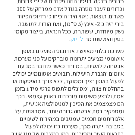
כדורים בדקה. בניסוי הוזנו פקודות של ירי צרורות
וכדורים לעבר מטרה בגודל אדם ממרחק של 100
מטרים. תוצאות ניסוי הירי הוכיחו כי רדיוס הפיזור
בירי היה כ 2- אינץ (5 ס”מ), זאת הודות לתושבת
נשק מיוחדת, שפותחה, ככל הנראה, בייצור מקומי
בסין והיא שתרמה
לדיוק
.
מערכת בלתי מאוישת או רובוט הפועלים באופן
אוטונומי מציעים יתרונות מובהקים על פני מערכות
אבטחה קלאסיות, במיוחד כאשר מדובר במניעת
איומים והגברת היעילות. רובוטים אוטונומיים יכולים
לפעול באופן רציף וממוקד, ללא צורך בהפסקות או
בהחלפות צוות, ומסוגלים לתפוס פרטי מידע בזמן
אמת ולבצע משימות מורכבות באופן עצמאי. בכך
הם מצמצמים את הסיכון למניפולציה אנושית,
ומספקים רמת אבטחה גבוהה יותר, שמבוססת על
אלגוריתמים חכמים שמגיבים במהירות לשינויים
בסביבה. יתרה מכך, מערכת כזו יכולה לפעול
בתנאים קשים ומסוכנים, כמו במצבים של מזג אוויר