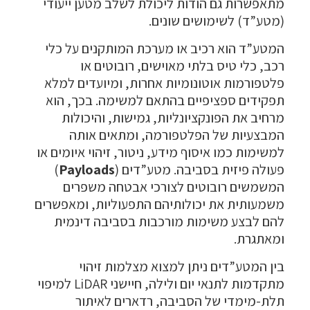
מתאפשרות גם הודות ליכולת לשלב מטען ייעודי
(מטע”ד) לשימושים שונים.
המטע”ד הוא רכיב או מערכת המותקנים על כלי
רכב, כלי טיס בלתי מאוישים, רובוטים או
פלטפורמות אוטונומיות אחרות, ומיועדים למלא
תפקידים ספציפיים בהתאם למשימה. בכך, הוא
מרחיב את הפונקציונליות, גמישות, והיכולות
המבצעיות של הפלטפורמה, ומתאים אותה
למשימות כמו איסוף מידע, ניטור, זיהוי איומים או
פעולה פיזית בסביבה. מטע”דים (
Payloads
)
המשמשים רובוטים לצורכי אבטחה משפרים
משמעותית את יכולותיהם התפעוליות, ומאפשרים
להם לבצע משימות מורכבות בסביבה דינמית
ומאתגרת.
בין המטע”דים ניתן למצוא מצלמות זיהוי
מתקדמות לתנאי יום ולילה, חיישני LiDAR למיפוי
תלת-מימדי של הסביבה, רדארים לאיתור