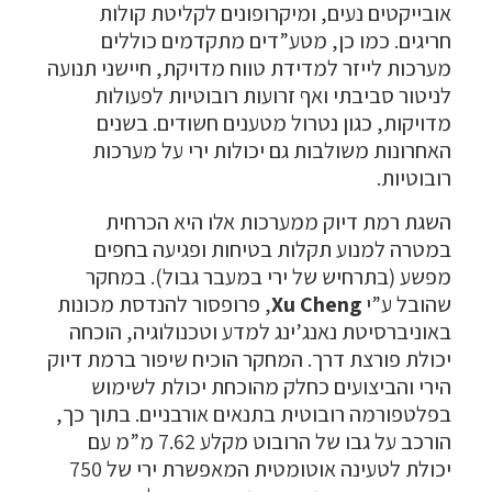
אובייקטים נעים, ומיקרופונים לקליטת קולות
חריגים. כמו כן, מטע”דים מתקדמים כוללים
מערכות לייזר למדידת טווח מדויקת, חיישני תנועה
לניטור סביבתי ואף זרועות רובוטיות לפעולות
מדויקות, כגון נטרול מטענים חשודים. בשנים
האחרונות משולבות גם יכולות ירי על מערכות
רובוטיות.
השגת רמת דיוק ממערכות אלו היא הכרחית
במטרה למנוע תקלות בטיחות ופגיעה בחפים
מפשע (בתרחיש של ירי במעבר גבול). במחקר
שהובל ע”י
Xu Cheng
, פרופסור להנדסת מכונות
באוניברסיטת נאנג’ינג למדע וטכנולוגיה, הוכחה
יכולת פורצת דרך. המחקר הוכיח שיפור ברמת דיוק
הירי והביצועים כחלק מהוכחת יכולת לשימוש
בפלטפורמה רובוטית בתנאים אורבניים. בתוך כך,
הורכב על גבו של הרובוט מקלע 7.62 מ”מ עם
יכולת לטעינה אוטומטית המאפשרת ירי של 750