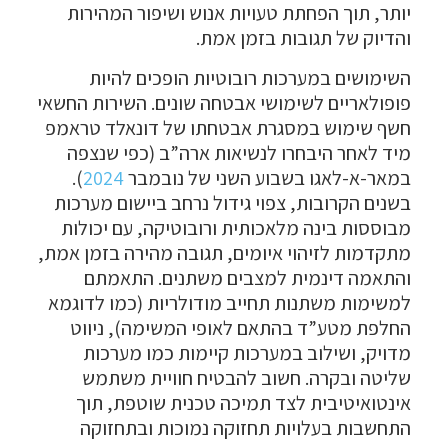
יותר, תוך הפחתת טעויות אנוש ושיפור המהירות
והדיוק של תגובות בזמן אמת.
השימושים במערכות רובוטיות הופכים להיות
פופולאריים לשימושי אבטחה שונים. השירות החשאי
חשף שימוש במסגרת אבטחתו של דונאלד טראמפ
מיד לאחר היבחרו לנשיאות ארה”ב (כפי שנצפה
במאר-א-לאגו בשבוע השני של נובמבר
2024
).
בשנים הקרובות, צפוי גידול נרחב ביישום מערכות
מבוססות בינה מלאכותית ורובוטיקה, עם יכולות
מתקדמות לזיהוי איומים, תגובה מהירה בזמן אמת,
והתאמה דינמית למצבים משתנים. התאמתם
למשימות משתנות תחייב מודולריות (כמו לדוגמא
החלפת מטע”ד בהתאם לאופי המשימה), ניווט
מדויק, ושילוב במערכות קיימות כמו מערכות
שליטה ובקרה. חשוב להבטיח חוויית משתמש
אינטואיטיבית לצד תמיכה טכנית שוטפת, תוך
התחשבות בעלויות תחזוקה נמוכות ובתחזוקה