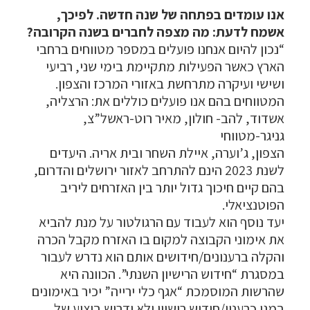
אנו עומדים בפתחה של שנה חדשה. לפיכך,
אשמח לדעת: מה מצפה לחברים בשנה הקרובה?
“נכון להיום אנחנו פועלים במספר מטווחים ברחבי
הארץ כאשר הפעילות מתקיימת בימי שני, רביעי
ושישי ועיקרה מתרחשת באזורי המרכז והצפון.
המטווחים בהם אנו פועלים כוללים את: הרצליה,
אשדוד, להב- חולון, מאיר רוט-ראשל”צ,
גניגר-מטווחי
הצפון, ג’וערה, איילת השחר ובית אריה. היעדים
לשנת 2023 הינם להתרחב לאזור ירושלים והדרום,
בהם קיים חיכוך גדול יותר בין האזרחים ליריב
הפוטנציאלי.
יעד נוסף הוא לעבוד עם הרגולטור על מנת להביא
את אימוני הקבוצה למקום בו האזרח מקבל הכרה
והקלה ברענונים/חידושים אותם הוא נדרש לעבור
במסגרת “חידוש הרישיון השנתי”. הכוונה היא
שהרשות המוסמכת “אגף כלי ירייה” יכיר באימונים
במגן כרענון/חידוש רישיון ולא ידרוש ביצוע של