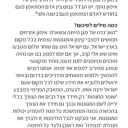
אימון נוסף. יש הבדל עצום בין אדם המתאמן פעם
בחודש לאדם המתאמן פעם בשנה וחצי”.
כמה מילים לסיכום?
“האג’נדה של מגן הייתה ונשארת: אימון אזרחים
חמושים למצבי קיצון והתגוננות עצמית בכל מקום
בארץ ישראל. עם ישראל הינו עם שוחר שלום מטבעו
ואינו שש אלי קרב, אך אם ינסו לפגוע בנו אנו נהיה
מוכנים ומיומנים לתת מענה מהיר ומקצועי
ונמנע מהיריב לממש את זממו. אנחנו רוצים
להמשיך ולחפש מטווחים ומדריכים בדרום ובאזור
ירושלים ולהביא את הידע שלנו לכל מקום שעם
ישראל ירצה אותו. לצערנו, המאבק הפנימי במבצע
‘שומר החומות’ רק חידד אצל רבים את הצורך בכלי
ירייה לשם התגוננות ובכך גם חידד את הצורך
בהכשרה נכונה ומתמשכת על מנת להטמיע יכולות
התגוננות. אני מבקש לנצל הזדמנות זו ולברך את
הנהלת ‘מצודה’ ואת ראובן גלעד על היוזמה