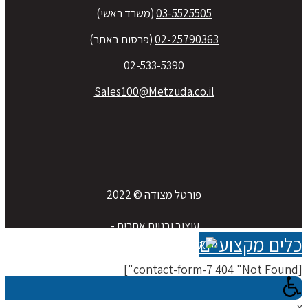
03-5525505
(משרד ראשי)
02-25790363
(פרסום באתר)
02-533-5390
Sales100@Metzuda.co.il
פורטל מצודה © 2022
עיצוב ובניית אתרים - 
לים מקצועיים
[contact-f